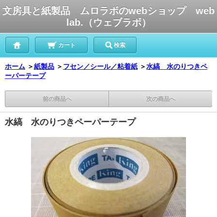
文房具と紙製品 ムロラボのwebショップ web
lab.（ウェブラボ）
カート
検索
ホーム
＞
紙製品
＞
フセン／シール／粘着紙
＞
水縞 水のりつきペ
ーパーテープ
前の商品へ
次の商品へ
水縞 水のりつきペーパーテープ