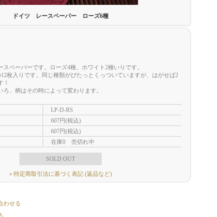
ドイツ レースペーパー ローズ6種
ースペーパーです。ローズ4種、ホワイト2種いりです。
各2枚の12枚入りです。同じ種類がぴたっとくっついていますが、はがせば2
す！
いろ、柄はその時によって変わります。
LP-D-RS
607円(税込)
607円(税込)
在庫0 売切れ中
SOLD OUT
» 特定商取引法に基づく表記 (返品など)
合わせる
る