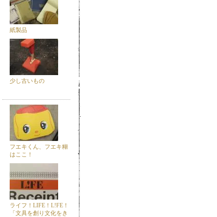
紙製品
少し古いもの
フエキくん、フエキ糊
はここ！
ライフ！LIFE！L!FE！
「文具を創り文化をき