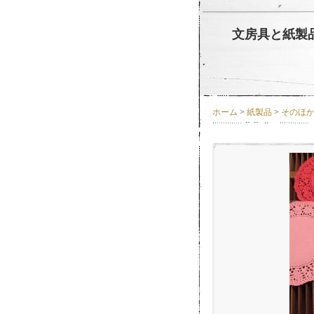
文房具と紙製品
ホーム
>
紙製品
>
そのほ