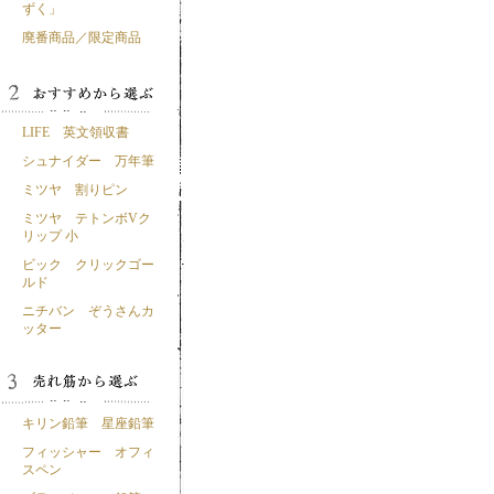
ずく」
廃番商品／限定商品
LIFE 英文領収書
シュナイダー 万年筆
ミツヤ 割りピン
ミツヤ テトンボVク
リップ 小
ビック クリックゴー
ルド
ニチバン ぞうさんカ
ッター
キリン鉛筆 星座鉛筆
フィッシャー オフィ
スペン