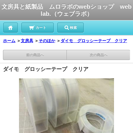
文房具と紙製品 ムロラボのwebショップ web
lab.（ウェブラボ）
カート
検索
ホーム
＞
文房具
＞
そのほか
＞
ダイモ グロッシーテープ クリア
前の商品へ
次の商品へ
ダイモ グロッシーテープ クリア