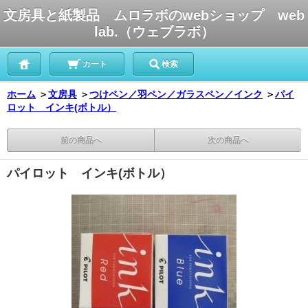
文房具と紙製品 ムロラボのwebショップ web
lab.（ウェブラボ）
カート
検索
ホーム
＞
文房具
＞
つけペン／羽ペン／ガラスペン／インク
＞
パイ
ロット インキ(ボトル）
前の商品へ
次の商品へ
パイロット インキ(ボトル）