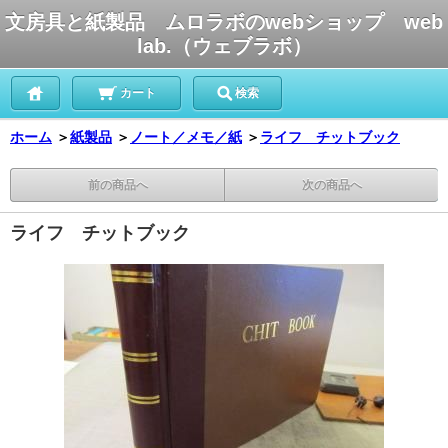
文房具と紙製品 ムロラボのwebショップ web
lab.（ウェブラボ）
カート
検索
ホーム
＞
紙製品
＞
ノート／メモ／紙
＞
ライフ チットブック
前の商品へ
次の商品へ
ライフ チットブック